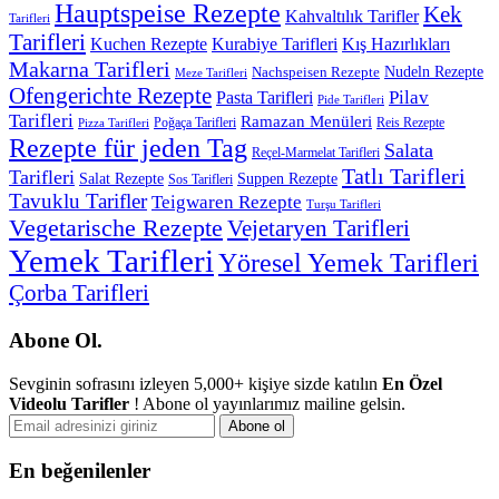
Hauptspeise Rezepte
Kek
Kahvaltılık Tarifler
Tarifleri
Tarifleri
Kuchen Rezepte
Kurabiye Tarifleri
Kış Hazırlıkları
Makarna Tarifleri
Nachspeisen Rezepte
Nudeln Rezepte
Meze Tarifleri
Ofengerichte Rezepte
Pilav
Pasta Tarifleri
Pide Tarifleri
Tarifleri
Ramazan Menüleri
Poğaça Tarifleri
Reis Rezepte
Pizza Tarifleri
Rezepte für jeden Tag
Salata
Reçel-Marmelat Tarifleri
Tatlı Tarifleri
Tarifleri
Salat Rezepte
Suppen Rezepte
Sos Tarifleri
Tavuklu Tarifler
Teigwaren Rezepte
Turşu Tarifleri
Vegetarische Rezepte
Vejetaryen Tarifleri
Yemek Tarifleri
Yöresel Yemek Tarifleri
Çorba Tarifleri
Abone Ol.
Sevginin sofrasını izleyen 5,000+ kişiye sizde katılın
En Özel
Videolu Tarifler
! Abone ol yayınlarımız mailine gelsin.
En beğenilenler