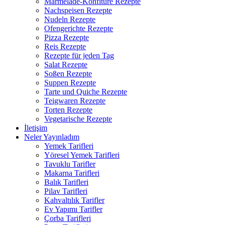
Marmelade-Konfitüre Rezepte
Nachspeisen Rezepte
Nudeln Rezepte
Ofengerichte Rezepte
Pizza Rezepte
Reis Rezepte
Rezepte für jeden Tag
Salat Rezepte
Soßen Rezepte
Suppen Rezepte
Tarte und Quiche Rezepte
Teigwaren Rezepte
Torten Rezepte
Vegetarische Rezepte
İletişim
Neler Yayınladım
Yemek Tarifleri
Yöresel Yemek Tarifleri
Tavuklu Tarifler
Makarna Tarifleri
Balık Tarifleri
Pilav Tarifleri
Kahvaltılık Tarifler
Ev Yapımı Tarifler
Çorba Tarifleri