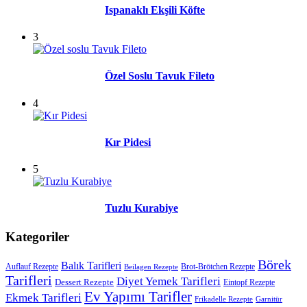
Ispanaklı Ekşili Köfte
3
Özel Soslu Tavuk Fileto
4
Kır Pidesi
5
Tuzlu Kurabiye
Kategoriler
Börek
Balık Tarifleri
Auflauf Rezepte
Brot-Brötchen Rezepte
Beilagen Rezepte
Tarifleri
Diyet Yemek Tarifleri
Dessert Rezepte
Eintopf Rezepte
Ev Yapımı Tarifler
Ekmek Tarifleri
Frikadelle Rezepte
Garnitür