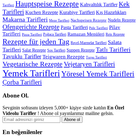
Hauptspeise Rezepte
Kek
Kahvaltılık Tarifler
Tarifleri
Tarifleri
Kuchen Rezepte
Kurabiye Tarifleri
Kış Hazırlıkları
Makarna Tarifleri
Nachspeisen Rezepte
Nudeln Rezepte
Meze Tarifleri
Ofengerichte Rezepte
Pilav
Pasta Tarifleri
Pide Tarifleri
Tarifleri
Ramazan Menüleri
Poğaça Tarifleri
Reis Rezepte
Pizza Tarifleri
Rezepte für jeden Tag
Salata
Reçel-Marmelat Tarifleri
Tatlı Tarifleri
Tarifleri
Salat Rezepte
Suppen Rezepte
Sos Tarifleri
Tavuklu Tarifler
Teigwaren Rezepte
Turşu Tarifleri
Vegetarische Rezepte
Vejetaryen Tarifleri
Yemek Tarifleri
Yöresel Yemek Tarifleri
Çorba Tarifleri
Abone Ol.
Sevginin sofrasını izleyen 5,000+ kişiye sizde katılın
En Özel
Videolu Tarifler
! Abone ol yayınlarımız mailine gelsin.
En beğenilenler