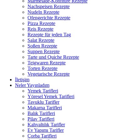
Marmelade-Konfitüre Rezepte
Nachspeisen Rezepte
Nudeln Rezepte
Ofengerichte Rezepte
Pizza Rezepte
Reis Rezepte
Rezepte für jeden Tag
Salat Rezepte
Soßen Rezepte
Suppen Rezepte
Tarte und Quiche Rezepte
Teigwaren Rezepte
Torten Rezepte
Vegetarische Rezepte
İletişim
Neler Yayınladım
Yemek Tarifleri
Yöresel Yemek Tarifleri
Tavuklu Tarifler
Makarna Tarifleri
Balık Tarifleri
Pilav Tarifleri
Kahvaltılık Tarifler
Ev Yapımı Tarifler
Çorba Tarifleri