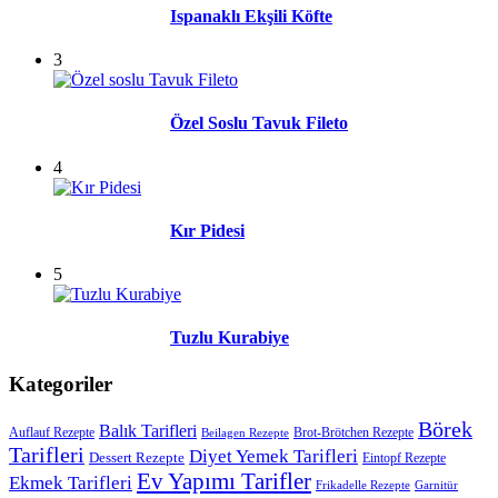
Ispanaklı Ekşili Köfte
3
Özel Soslu Tavuk Fileto
4
Kır Pidesi
5
Tuzlu Kurabiye
Kategoriler
Börek
Balık Tarifleri
Auflauf Rezepte
Brot-Brötchen Rezepte
Beilagen Rezepte
Tarifleri
Diyet Yemek Tarifleri
Dessert Rezepte
Eintopf Rezepte
Ev Yapımı Tarifler
Ekmek Tarifleri
Frikadelle Rezepte
Garnitür