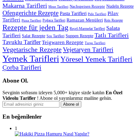
Makarna Tarifleri
Nachspeisen Rezepte
Nudeln Rezepte
Meze Tarifleri
Ofengerichte Rezepte
Pilav
Pasta Tarifleri
Pide Tarifleri
Tarifleri
Ramazan Menüleri
Poğaça Tarifleri
Reis Rezepte
Pizza Tarifleri
Rezepte für jeden Tag
Salata
Reçel-Marmelat Tarifleri
Tatlı Tarifleri
Tarifleri
Salat Rezepte
Suppen Rezepte
Sos Tarifleri
Tavuklu Tarifler
Teigwaren Rezepte
Turşu Tarifleri
Vegetarische Rezepte
Vejetaryen Tarifleri
Yemek Tarifleri
Yöresel Yemek Tarifleri
Çorba Tarifleri
Abone Ol.
Sevginin sofrasını izleyen 5,000+ kişiye sizde katılın
En Özel
Videolu Tarifler
! Abone ol yayınlarımız mailine gelsin.
En beğenilenler
1