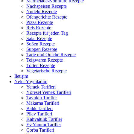
Marmelade-Konfitüre Rezepte
Nachspeisen Rezepte
Nudeln Rezepte
Ofengerichte Rezepte
Pizza Rezepte
Reis Rezepte
Rezepte für jeden Tag
Salat Rezepte
Soßen Rezepte
Suppen Rezepte
Tarte und Quiche Rezepte
Teigwaren Rezepte
Torten Rezepte
Vegetarische Rezepte
İletişim
Neler Yayınladım
Yemek Tarifleri
Yöresel Yemek Tarifleri
Tavuklu Tarifler
Makarna Tarifleri
Balık Tarifleri
Pilav Tarifleri
Kahvaltılık Tarifler
Ev Yapımı Tarifler
Çorba Tarifleri