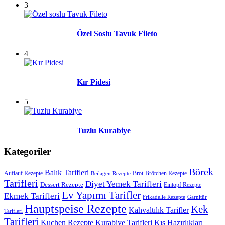
3
Özel Soslu Tavuk Fileto
4
Kır Pidesi
5
Tuzlu Kurabiye
Kategoriler
Börek
Balık Tarifleri
Auflauf Rezepte
Brot-Brötchen Rezepte
Beilagen Rezepte
Tarifleri
Diyet Yemek Tarifleri
Dessert Rezepte
Eintopf Rezepte
Ev Yapımı Tarifler
Ekmek Tarifleri
Frikadelle Rezepte
Garnitür
Hauptspeise Rezepte
Kek
Kahvaltılık Tarifler
Tarifleri
Tarifleri
Kuchen Rezepte
Kurabiye Tarifleri
Kış Hazırlıkları