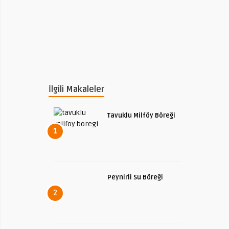
İlgili Makaleler
Tavuklu Milföy Böreği
1
Peynirli Su Böreği
2