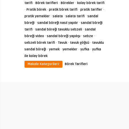
·
·
·
tarifi
Börek tarifleri
Börekler
kolay börek tarifi
·
·
·
·
Pratik börek
pratik börek tarifi
pratik tarifler
·
·
·
pratik yemekler
salata
salata tarifi
sandal
·
·
böreği
sandal böreği nasıl yapılır
sandal böreği
·
·
tarifi
sandal böreği tavuklu sebzeli
sandal
·
·
·
böreği video
sandal böreği yapılışı
sebze
·
·
·
sebzeli börek tarifi
Tavuk
tavuk göğsü
tavuklu
·
·
·
·
sandal böreği
yemek
yemekler
yufka
yufka
ile kolay börek
Makale Kategorileri:
Börek Tarifleri