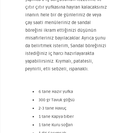
çıtır çıtır yufkasına hayran kalacaksınız
inanın. hele bir de günleriniz de veya
çay saati menüleriniz de sandal
böreğini ikram ettiğinizi düşünün
misafirleriniz bayılacaklar. Ayrıca şunu
da belirtmek isterim, Sandal böreğinizi
istediğiniz iç harcı hazırlayarakta
yapabilirsiniz. Kıymalı, patatesli,
peynirli, etli sebzeli, ıspanaklı.
6 tane Hazır yufka
300 gr Tavuk göğsü
2-3 tane Havuç
1 tane Kapya biber
1 tane Kuru soğan