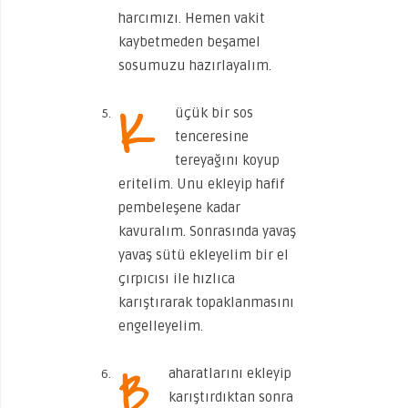
harcımızı. Hemen vakit
kaybetmeden beşamel
sosumuzu hazırlayalım.
K
üçük bir sos
tenceresine
tereyağını koyup
eritelim. Unu ekleyip hafif
pembeleşene kadar
kavuralım. Sonrasında yavaş
yavaş sütü ekleyelim bir el
çırpıcısı ile hızlıca
karıştırarak topaklanmasını
engelleyelim.
B
aharatlarını ekleyip
karıştırdıktan sonra