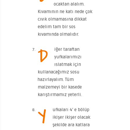
ocaktan alalım.
Kıvamının ne katı nede çok
cıvık olmamasına dikkat
edelim tam bir sos
kıvamında olmalıdır.
D
iğer taraftan
yufkalarımızı
ıslatmak için
kullanacağımız sosu
hazırlayalım. Tüm
malzemeyi bir kasede
karıştırmamız yeterli.
Y
ufkaları 4′ e bölüp
ikişer ikişer olacak
şekilde ara katlara