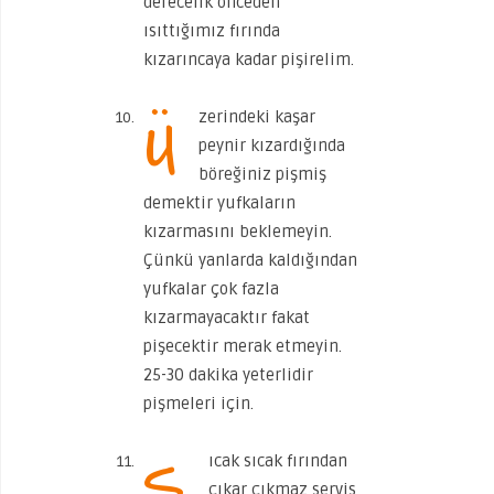
derecelik önceden
ısıttığımız fırında
kızarıncaya kadar pişirelim.
Ü
zerindeki kaşar
peynir kızardığında
böreğiniz pişmiş
demektir yufkaların
kızarmasını beklemeyin.
Çünkü yanlarda kaldığından
yufkalar çok fazla
kızarmayacaktır fakat
pişecektir merak etmeyin.
25-30 dakika yeterlidir
pişmeleri için.
S
ıcak sıcak fırından
çıkar çıkmaz servis