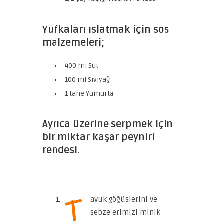
Yufkaları ıslatmak için sos
malzemeleri;
400 ml Süt
100 ml Sıvıyağ
1 tane Yumurta
Ayrıca üzerine serpmek için
bir miktar kaşar peyniri
rendesi.
T
avuk göğüslerini ve
sebzelerimizi minik