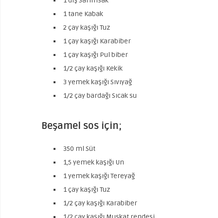
1 diş Sarımsak
1 tane Kabak
2 çay kaşığı Tuz
1 çay kaşığı Karabiber
1 çay kaşığı Pul biber
1/2 çay kaşığı Kekik
3 yemek kaşığı Sıvıyağ
1/2 çay bardağı Sıcak su
Beşamel sos için;
350 ml Süt
1,5 yemek kaşığı Un
1 yemek kaşığı Tereyağ
1 çay kaşığı Tuz
1/2 çay kaşığı Karabiber
1/2 çay kaşığı Muskat rendesi