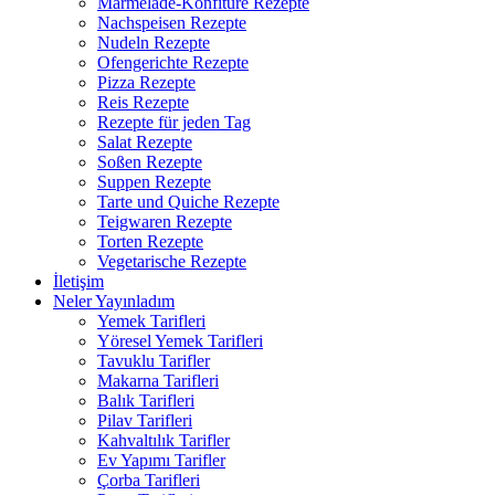
Marmelade-Konfitüre Rezepte
Nachspeisen Rezepte
Nudeln Rezepte
Ofengerichte Rezepte
Pizza Rezepte
Reis Rezepte
Rezepte für jeden Tag
Salat Rezepte
Soßen Rezepte
Suppen Rezepte
Tarte und Quiche Rezepte
Teigwaren Rezepte
Torten Rezepte
Vegetarische Rezepte
İletişim
Neler Yayınladım
Yemek Tarifleri
Yöresel Yemek Tarifleri
Tavuklu Tarifler
Makarna Tarifleri
Balık Tarifleri
Pilav Tarifleri
Kahvaltılık Tarifler
Ev Yapımı Tarifler
Çorba Tarifleri