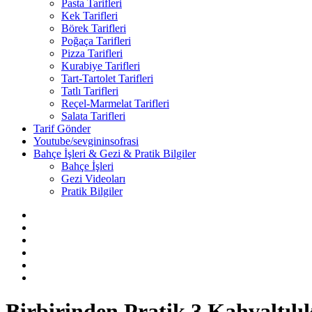
Pasta Tarifleri
Kek Tarifleri
Börek Tarifleri
Poğaça Tarifleri
Pizza Tarifleri
Kurabiye Tarifleri
Tart-Tartolet Tarifleri
Tatlı Tarifleri
Reçel-Marmelat Tarifleri
Salata Tarifleri
Tarif Gönder
Youtube/sevgininsofrasi
Bahçe İşleri & Gezi & Pratik Bilgiler
Bahçe İşleri
Gezi Videoları
Pratik Bilgiler
Birbirinden Pratik 3 Kahvaltılık