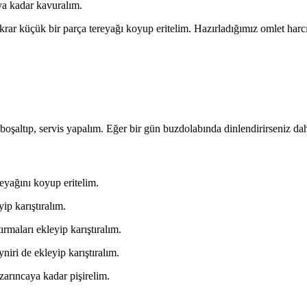
aya kadar kavuralım.
krar küçük bir parça tereyağı koyup eritelim. Hazırladığımız omlet harcın
 boşaltıp, servis yapalım. Eğer bir gün buzdolabında dinlendirirseniz daha
eyağını koyup eritelim.
ip karıştıralım.
rmaları ekleyip karıştıralım.
niri de ekleyip karıştıralım.
zarıncaya kadar pişirelim.